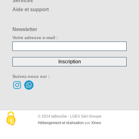
Services
Aide et support
Fabrication
Commande
FAQ
Newsletter
Expédition
Votre adresse e-mail :
Recharge
Suivi de commande
Conseils d'utilisation
Paiement
Connexion
Suivez-nous sur :
Politique de confidentialité
et protection des données
Livraison
Créer un compte
Conditions générales de vente
©
2024 taBouGie -
LGEV Sàrl
Groupe
Devenir partenaire
Hébergement et réalisation
par
Xineo
Contact